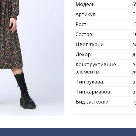
Модель:
6
Артикул:
Т
Рост:
1
Состав:
1
Цвет ткани:
з
Декор:
д
Конструктивные
в
элементы:
л
Тип рукава:
в
Тип карманов:
в
Вид застежки:
п