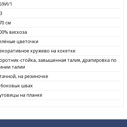
59И/1
3
70 см
00% вискоза
елёные цветочки
екоративное кружево на кокетке
оротник-стойка, завышенная талия, драпировка по
инии талии
тачной, на резиночке
 боковых швах
уговицы на планке