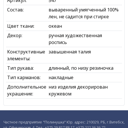
Артикул:
547
Состав:
вываренный умягченный 100%
лен, не садится при стирке
Цвет ткани:
океан
Декор:
ручная художественная
роспись
Конструктивные
завышенная талия
элементы:
Тип рукава:
длинный, по низу резиночка
Тип карманов:
накладные
Дополнительное
низ изделия декорирован
украшение:
кружевом
Частное предприятие "Полинушка" Юр. адрес: 210029, РБ, г.Витебск,
ул. Офицерская, 4. Тел.: +375 29 817 88 17, +375 212 36 36 72